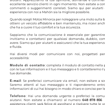
eccellente servizio clienti in ogni momento. Non esitate a co
commenti o suggerimenti correlati. Siamo qui per aiutarti 
esperienza con noi a Mahón sia la migliore possibile.
Quando scegli Motos Minorca per noleggiare una moto sulla bel
ottieni un veicolo affidabile e ben mantenuto, ma ricevi anc
che ha a cuore il tuo comfort e la tua sicurezza.
Sappiamo che la comunicazione è essenziale per garantire u
invitiamo a contattarci per qualsiasi domanda, dubbio, c
avere. Siamo qui per aiutarti e assicurarci che la tua esperien
e fluida.
Hai diversi modi per comunicare con noi, progettati per
accessibilità:
Modulo di contatto
: completa il modulo di contatto nella 
con le tue informazioni e il tuo messaggio e ti contatteremo il
tue domande.
E-mail
: Se preferisci comunicare via email, non esitare a 
Saremo attenti al tuo messaggio e ti risponderemo entro 
informazioni di cui hai bisogno in modo chiaro e conciso per 
Telefono
: Hai una domanda urgente o preferisci la comu
aiutarvi. Non esitate a chiamarci al numero
648 878 856
assistenza clienti sarà felice di ascoltarvi e risolvere tutte 