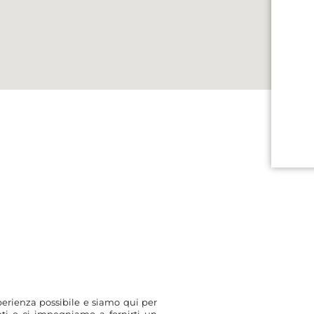
perienza possibile e siamo qui per
i e ci impegniamo a fornirti un