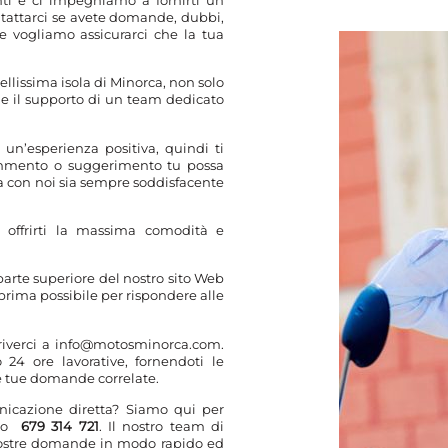
ntattarci se avete domande, dubbi,
e vogliamo assicurarci che la tua
lissima isola di Minorca, non solo
he il supporto di un team dedicato
n’esperienza positiva, quindi ti
ommento o suggerimento tu possa
za con noi sia sempre soddisfacente
 offrirti la massima comodità e
parte superiore del nostro sito Web
 prima possibile per rispondere alle
scriverci a info@motosminorca.com.
24 ore lavorative, fornendoti le
le tue domande correlate.
nicazione diretta? Siamo qui per
o
679 314 721
. Il nostro team di
le vostre domande in modo rapido ed