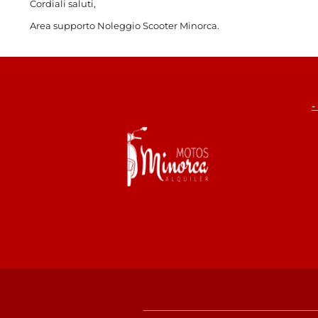
Cordiali saluti,
Area supporto Noleggio Scooter Minorca.
-