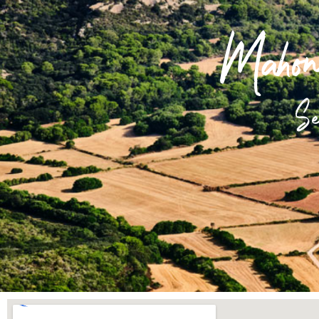
Mahon 
Se 