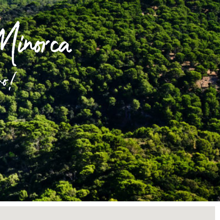
Minorca
emo!