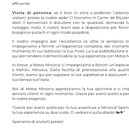
efficiente.
Visita di persona
: se ti trovi in zona o preferisci l’attenz
visitarci presso la nostra sede! Ci troviamo in Carrer de Bijut
darti il benvenuto e discutere con te qualsiasi domanda tu 
noleggio moto. Il nostro team sarà a disposizione per fornirt
bisogno e aiutarti in ogni modo possibile.
Il nostro impegno per l’eccellenza va oltre la semplice tr
impegniamo a fornirti un’esperienza completa, dal momento i
momento in cui restituisci la tua moto. La tua soddisfazione è
qui per rendere indimenticabile la tua esperienza con Motos 
In breve, a Motos Minorca ci impegniamo a fornirti un’esper
a Mahón, Minorca. Dalla facilità di prenotazione alla qualità
clienti, siamo qui per superare le tue aspettative e assicurart
tuo tempo sull’isola.
Noi di Motos Minorca apprezziamo la tua opinione e ci imp
servizio clienti in ogni momento. Grazie per averci scelto e pe
le vostre esigenze.
“Grazie per averci scelto per la tua avventura a Minorca! Spe
la tua esperienza su due ruote. Ci vediamo sulla strada! 🏍️🌟”
Speriamo di aiutarti presto!