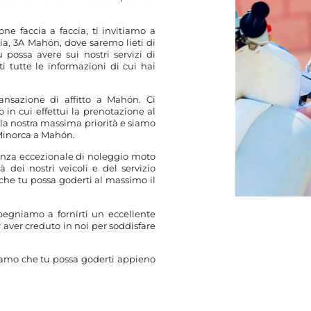
ione faccia a faccia, ti invitiamo a
eria, 3A Mahón, dove saremo lieti di
possa avere sui nostri servizi di
i tutte le informazioni di cui hai
ansazione di affitto a Mahón. Ci
n cui effettui la prenotazione al
 la nostra massima priorità e siamo
Minorca a Mahón.
ienza eccezionale di noleggio moto
 dei nostri veicoli e del servizio
i che tu possa goderti al massimo il
egniamo a fornirti un eccellente
r aver creduto in noi per soddisfare
riamo che tu possa goderti appieno