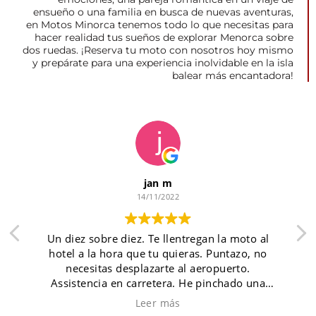
ensueño o una familia en busca de nuevas aventuras,
en Motos Minorca tenemos todo lo que necesitas para
hacer realidad tus sueños de explorar Menorca sobre
dos ruedas. ¡Reserva tu moto con nosotros hoy mismo
y prepárate para una experiencia inolvidable en la isla
balear más encantadora!
jan m
14/11/2022
Un diez sobre diez. Te llentregan la moto al
hotel a la hora que tu quieras. Puntazo, no
necesitas desplazarte al aeropuerto.
Assistencia en carretera. He pinchado una
.
rueda, en medio de la nada, un domingo a la
Leer más
hora de comer.... Wasap a Miguel y tardo