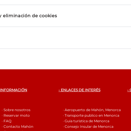
y eliminación de cookies
 INFORMACIÓN
- ENLACES DE INTERÉS
-
· Sobre nosotros
· Aeropuerto de Mahón, Menorca
· Reservar moto
· Transporte publico en Menorca
· FAQ
· Guia turistica de Menorca
· Contacto Mahón
· Consejo Insular de Menorca