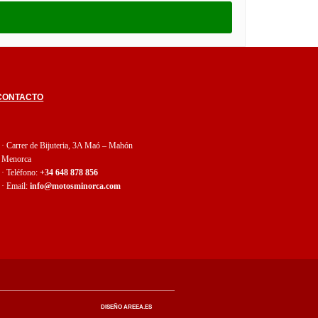
 CONTACTO
· Carrer de Bijuteria, 3A Maó – Mahón
Menorca
· Teléfono:
+34 648 878 856
· Email:
info@motosminorca.com
DISEÑO AREEA.ES